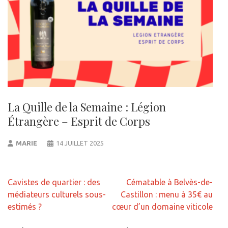
La Quille de la Semaine : Légion
Étrangère – Esprit de Corps
MARIE
14 JUILLET 2025
Navigation
Cavistes de quartier : des
Cématable à Belvès-de-
de
médiateurs culturels sous-
Castillon : menu à 35€ au
l’article
estimés ?
cœur d’un domaine viticole