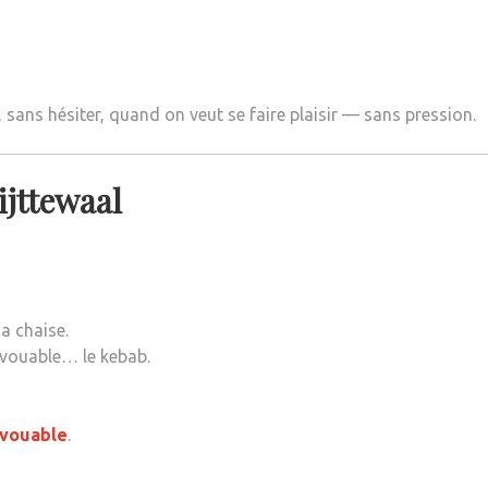
sans hésiter, quand on veut se faire plaisir — sans pression.
jttewaal
a chaise.
avouable… le kebab.
avouable
.