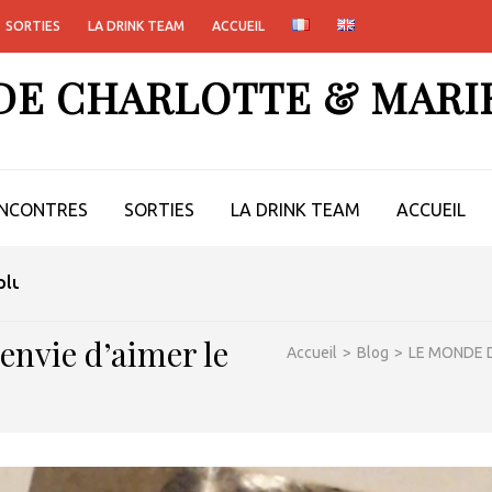
SORTIES
LA DRINK TEAM
ACCUEIL
 DE CHARLOTTE & MARI
NCONTRES
SORTIES
LA DRINK TEAM
ACCUEIL
lus qu’une cave coopérative, une tribu
envie d’aimer le
Accueil
>
Blog
>
LE MONDE D