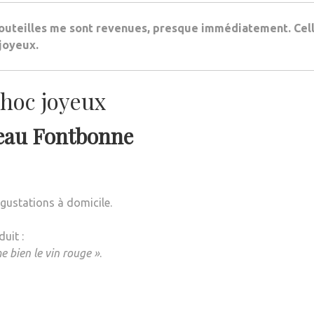
 bouteilles me sont revenues, presque immédiatement. Cel
 joyeux.
choc joyeux
eau Fontbonne
égustations à domicile.
uit :
me bien le vin rouge »
.