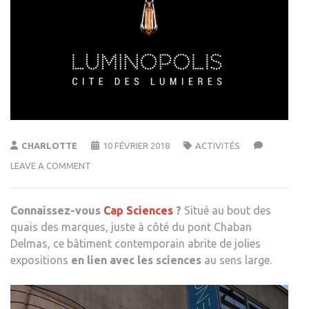
CHARLOTTE
10 FÉVRIER 2018
ACTIVITÉS
LEAVE A COMMENT
Connaissez-vous
Cap Sciences
?
Situé au bout des
quais des marques, juste à côté du pont Chaban
Delmas, ce bâtiment contemporain abrite de jolies
expositions
en lien avec les sciences
au sens large.