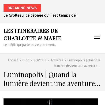
BREAKING NEWS
Et si le meilleur vin pour les plats épicés était un rosé de 
LES ITINERAIRES DE
CHARLOTTE & MARIE
Le média qui parle du vin autrement.
Accueil
>
Blog
>
SORTIES
>
Activités
>
Luminopolis | Quand la
lumière devient une aventure…
Luminopolis | Quand la
lumière devient une aventure…