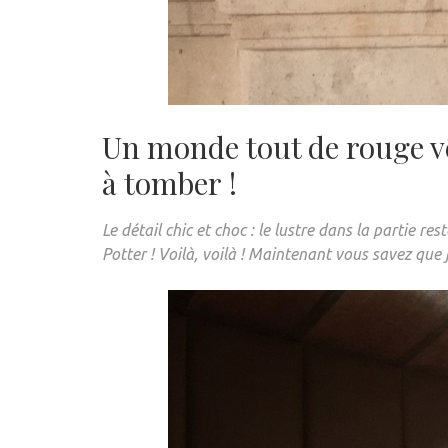
Un monde tout de rouge vê
à tomber !
Le détail chic et choc : le lustre dans la partie 
Potter ! Voilà, voilà ! Maintenant vous savez que 