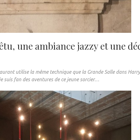
tu, une ambiance jazzy et une dé
restaurant utilise la même technique que la Grande Salle dans Harr
je suis fan des aventures de ce jeune sorcier…