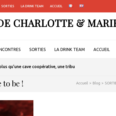
SORTIES
LA DRINK TEAM
ACCUEIL
 DE CHARLOTTE & MARI
NCONTRES
SORTIES
LA DRINK TEAM
ACCUEIL
-il vraiment convaincre ?
 to be !
Accueil
>
Blog
>
SORTI