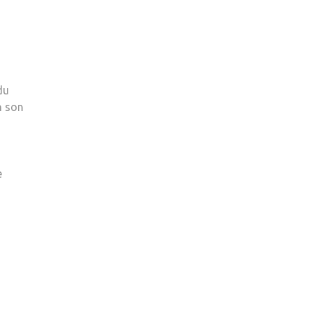
du
n son
e