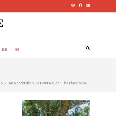
E
ES
>
Bar à cocktails
>
Le Point Rouge : The Place to be !