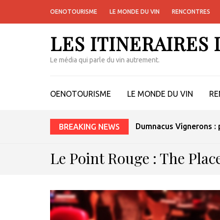
OENOTOURISME
LE MONDE DU VIN
RENCONTRES
LES ITINERAIRES
Le média qui parle du vin autrement.
OENOTOURISME
LE MONDE DU VIN
RE
Le vin sans alcool peut
BREAKING NEWS
Le Point Rouge : The Place