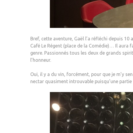
Bref, cette aventure, Gaël l’a réfléchi depuis 1
Café Le Régent (place de la Comédie)… Il aura f
genre. Passionnés tous les deux de grands spirit
l’honneur.
Oui, il y a du vin, forcément, pour que je m’y sen
nectar quasiment introuvable puisqu’une partie