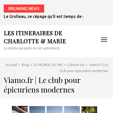
BREAKING NEWS
Et si le meilleur vin pour les plats épicés était un rosé de 
LES ITINERAIRES DE
CHARLOTTE & MARIE
Le média qui parle du vin autrement.
Accueil
>
Blog
>
LE MONDE DU VIN
>
Culture Vin
>
Viamo.fr | Le
club pour épicuriens modernes
Viamo.fr | Le club pour
épicuriens modernes