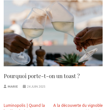
Pourquoi porte-t-on un toast ?
MARIE
24 JUIN 2025
Navigation
Luminopolis | Quand la
A la découverte du vignoble