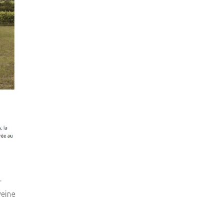
r
 veine