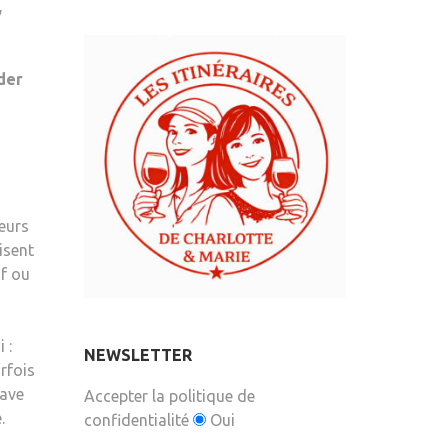
,
der
leurs
isent
if ou
 :
NEWSLETTER
rfois
uave
Accepter la politique de
.
confidentialité
Oui