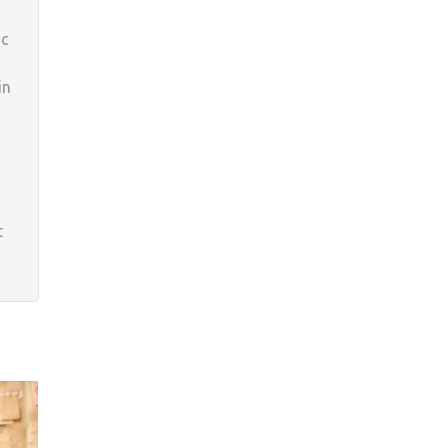
nc
in
t