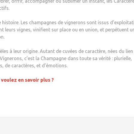
rer, offrir, accompagner ou sublimer un instant, les Caractèr
tifs.
une histoire. Les champagnes de vignerons sont issus d’exploita
nt leurs vignes, vinifient sur place ou en union, et perpétuent u
on.
dèles à leur origine. Autant de cuvées de caractère, nées du lien
ignerons, c’est la Champagne dans toute sa vérité : plurielle,
, de caractères, et d’émotions.
voulez en savoir plus ?