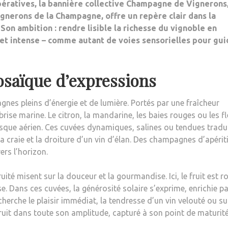
ératives, la bannière collective Champagne de Vignerons
gnerons de la Champagne, offre un repère clair dans la
Son ambition : rendre lisible la richesse du vignoble en
té et intense – comme autant de voies sensorielles pour gui
osaïque d’expressions
nes pleins d’énergie et de lumière. Portés par une fraîcheur
ise marine. Le citron, la mandarine, les baies rouges ou les f
resque aérien. Ces cuvées dynamiques, salines ou tendues tradu
e la craie et la droiture d’un vin d’élan. Des champagnes d’apérit
ers l’horizon.
té misent sur la douceur et la gourmandise. Ici, le fruit est roi
e. Dans ces cuvées, la générosité solaire s’exprime, enrichie pa
herche le plaisir immédiat, la tendresse d’un vin velouté ou s
ruit dans toute son amplitude, capturé à son point de maturité