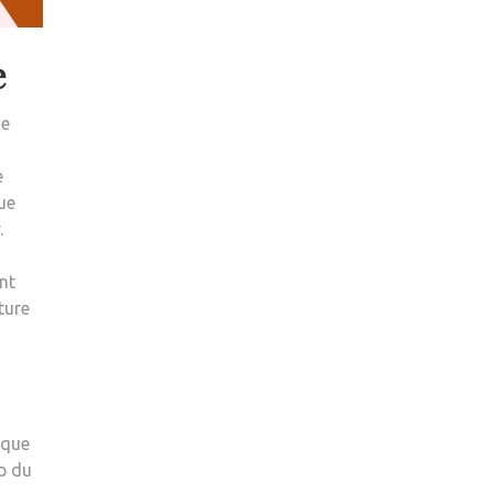
e
de
e
ue
.
nt
ture
ique
mp du