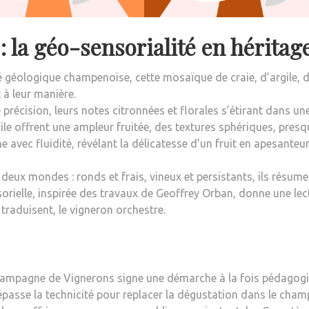
: la géo-sensorialité en héritag
é géologique champenoise, cette mosaïque de craie, d’argile, 
 à leur manière.
précision, leurs notes citronnées et florales s’étirant dans un
ile offrent une ampleur fruitée, des textures sphériques, presq
 avec fluidité, révélant la délicatesse d’un fruit en apesanteur
eux mondes : ronds et frais, vineux et persistants, ils résume
orielle, inspirée des travaux de Geoffrey Orban, donne une lec
s traduisent, le vigneron orchestre.
Champagne de Vignerons signe une démarche à la fois pédagog
 dépasse la technicité pour replacer la dégustation dans le cha