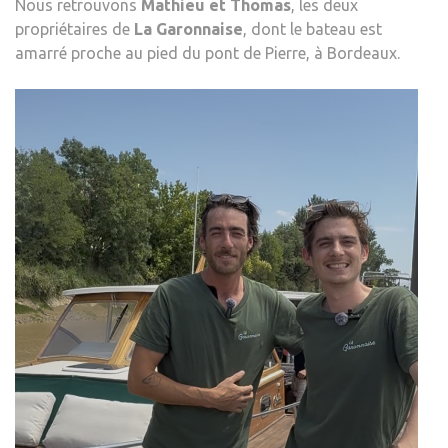
Nous retrouvons
Mathieu et Thomas
, les deux
propriétaires de
La Garonnaise
, dont le bateau est
amarré proche au pied du pont de Pierre, à Bordeaux.