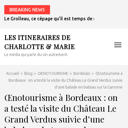
BREAKING NEWS
Et si le meilleur vin pour les plats épicés était un rosé de 
LES ITINERAIRES DE
CHARLOTTE & MARIE
Le média qui parle du vin autrement.
Accueil
>
Blog
>
OENOTOURISME
>
Bordelais
>
Œnotourisme à
Bordeaux : on a testé la visite du Château Le Grand Verdus suivie
d’une balade en bateau sur la Garonne
Œnotourisme à Bordeaux : on
a testé la visite du Château Le
Grand Verdus suivie d’une