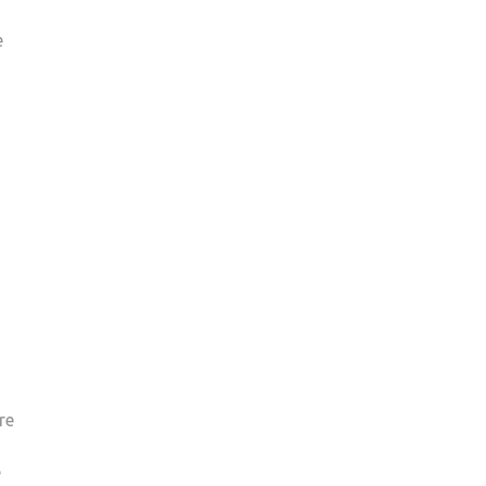
e
re
e