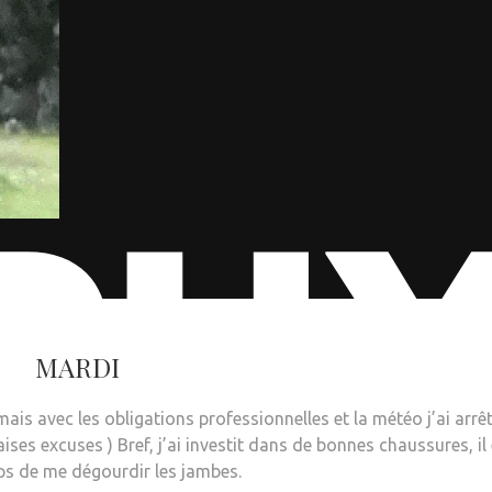
MARDI
is avec les obligations professionnelles et la météo j’ai arrêt
ses excuses ) Bref, j’ai investit dans de bonnes chaussures, il
s de me dégourdir les jambes.