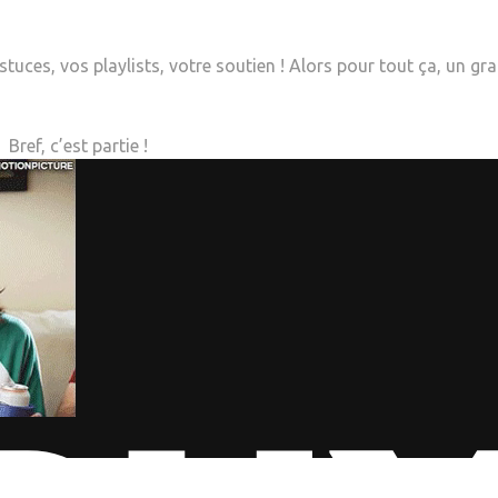
tuces, vos playlists, votre soutien ! Alors pour tout ça, un gr
Bref, c’est partie !