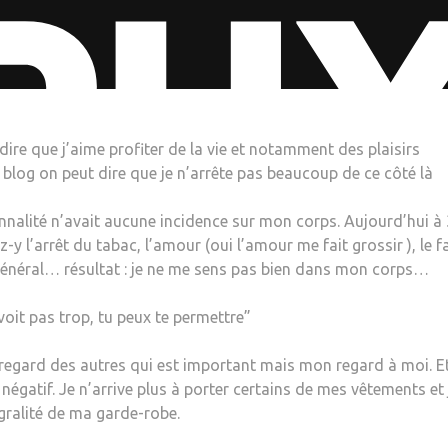
-dire que j’aime profiter de la vie et notamment des plaisirs
e blog on peut dire que je n’arrête pas beaucoup de ce côté là
nnalité n’avait aucune incidence sur mon corps. Aujourd’hui à
-y l’arrêt du tabac, l’amour (oui l’amour me fait grossir ), le fa
 général… résultat : je ne me sens pas bien dans mon corps…
oit pas trop, tu peux te permettre”
 regard des autres qui est important mais mon regard à moi. E
négatif. Je n’arrive plus à porter certains de mes vêtements et 
gralité de ma garde-robe.