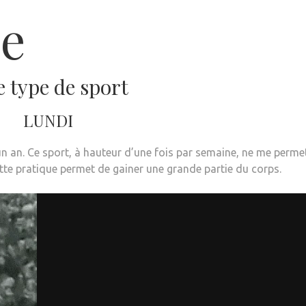
e
le type de sport
LUNDI
 d’un an. Ce sport, à hauteur d’une fois par semaine, ne me perme
ette pratique permet de gainer une grande partie du corps.