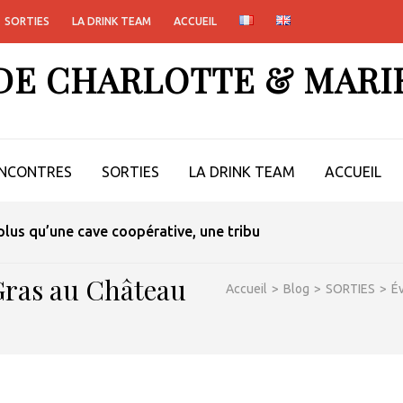
SORTIES
LA DRINK TEAM
ACCUEIL
 DE CHARLOTTE & MARI
NCONTRES
SORTIES
LA DRINK TEAM
ACCUEIL
-il vraiment convaincre ?
Gras au Château
Accueil
>
Blog
>
SORTIES
>
É