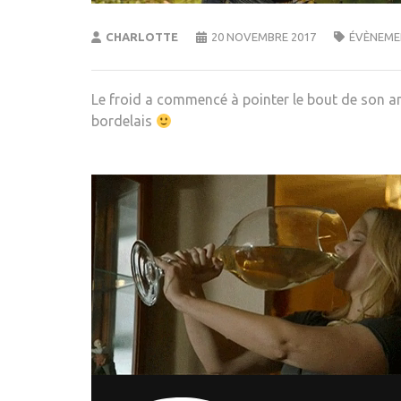
CHARLOTTE
20 NOVEMBRE 2017
ÉVÈNEME
Le froid a commencé à pointer le bout de son ann
bordelais