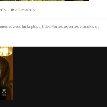
NTS
2 COMMENTS
ée, et avec lui la plupart des Portes ouvertes viticoles du