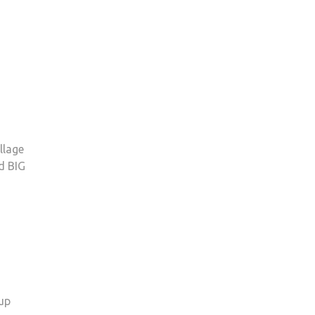
llage
d BIG
oup