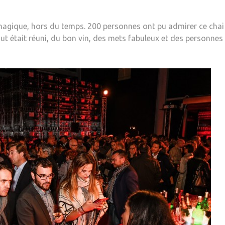
agique, hors du temps. 200 personnes ont pu admirer ce chai
ut était réuni, du bon vin, des mets fabuleux et des personnes