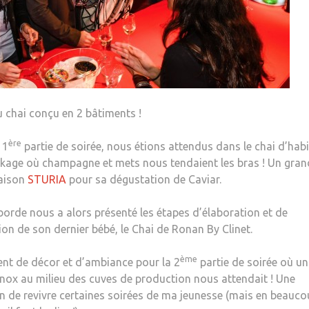
du chai conçu en 2 bâtiments !
ère
 1
partie de soirée, nous étions attendus dans le chai d’habi
ckage où champagne et mets nous tendaient les bras ! Un gran
aison
STURIA
pour sa dégustation de Caviar.
orde nous a alors présenté les étapes d’élaboration et de
on de son dernier bébé, le Chai de Ronan By Clinet.
ème
t de décor et d’ambiance pour la 2
partie de soirée où un
inox au milieu des cuves de production nous attendait ! Une
n de revivre certaines soirées de ma jeunesse (mais en beauc