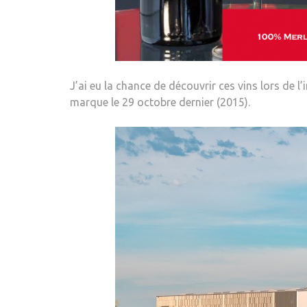
J’ai eu la chance de découvrir ces vins lors de 
marque le 29 octobre dernier (2015).