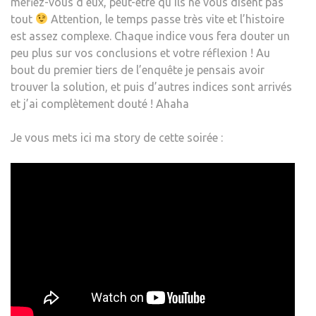
méfiez-vous d’eux, peut-être qu’ils ne vous disent pas
tout
Attention, le temps passe très vite et l’histoire
est assez complexe. Chaque indice vous fera douter un
peu plus sur vos conclusions et votre réflexion ! Au
bout du premier tiers de l’enquête je pensais avoir
trouver la solution, et puis d’autres indices sont arrivés
et j’ai complètement douté ! Ahaha
Je vous mets ici ma story de cette soirée :