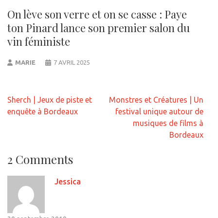
On lève son verre et on se casse : Paye
ton Pinard lance son premier salon du
vin féministe
MARIE
7 AVRIL 2025
Navigation
Sherch | Jeux de piste et
Monstres et Créatures | Un
de
enquête à Bordeaux
festival unique autour de
l’article
musiques de films à
Bordeaux
2 Comments
Jessica