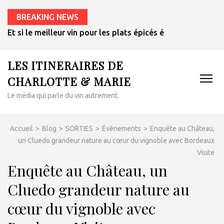
BREAKING NEWS
Et si le meilleur vin pour les plats épicés était un rosé de 
LES ITINERAIRES DE
CHARLOTTE & MARIE
Le média qui parle du vin autrement.
Accueil
>
Blog
>
SORTIES
>
Évènements
>
Enquête au Château,
un Cluedo grandeur nature au cœur du vignoble avec Bordeaux
Visite
Enquête au Château, un
Cluedo grandeur nature au
cœur du vignoble avec