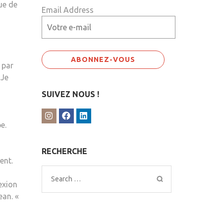
ue de
Email Address
 par
 Je
SUIVEZ NOUS !
e.
RECHERCHE
ent.
Search
exion
for:
ean. «