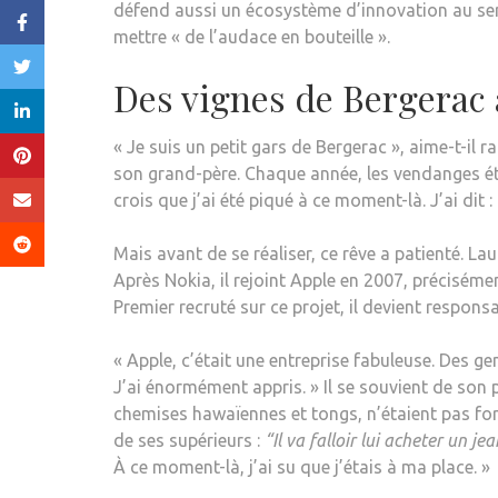
défend aussi un écosystème d’innovation au serv
mettre « de l’audace en bouteille ».
Des vignes de Bergerac à
« Je suis un petit gars de Bergerac », aime-t-il 
son grand-père. Chaque année, les vendanges ét
crois que j’ai été piqué à ce moment-là. J’ai dit :
Mais avant de se réaliser, ce rêve a patienté. La
Après Nokia, il rejoint Apple en 2007, précisé
Premier recruté sur ce projet, il devient respo
« Apple, c’était une entreprise fabuleuse. Des ge
J’ai énormément appris. » Il se souvient de son p
chemises hawaïennes et tongs, n’étaient pas forc
de ses supérieurs :
“Il va falloir lui acheter un j
À ce moment-là, j’ai su que j’étais à ma place. »