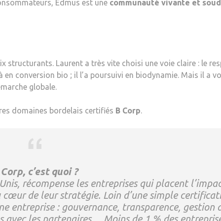
 consommateurs, Edmus est une
communauté vivante et sou
structurants. Laurent a très vite choisi une voie claire : le re
à en conversion bio ; il l’a poursuivi en biodynamie. Mais il a v
émarche globale.
ares domaines bordelais certifiés
B Corp
.
 Corp, c’est quoi ?
-Unis, récompense les entreprises qui placent l’impa
 cœur de leur stratégie. Loin d’une simple certificat
ne entreprise : gouvernance, transparence, gestion 
ns avec les partenaires… Moins de 1 % des entrepris