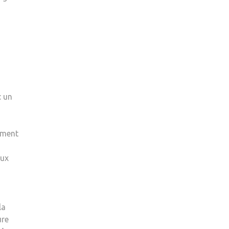
: un
ement
aux
la
ure