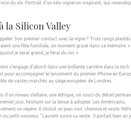
ice du vin. Portrait d’un néo-vigneron inspirant, qui revendiq
 la Silicon Valley
rappeler. Son premier contact avec la vigne ? Trois rangs plantés
aient une fête familiale, un moment gravé dans sa mémoire. «
 quand je serai grand, je ferai du vin. »
urent s’engage d’abord dans une brillante carrière dans la tech.
ment pour accompagner le lancement du premier iPhone en Europ
nsable de vastes marchés au siège européen de Londres.
ns d’un niveau stellaire, une éthique, un souci du détail perman
remier jour, hésitant sur la tenue à adopter. Les Américains,
ément un repère. Il choisit un jean noir, chemise et veste. Réfl
ean au petit nouveau.”
Laurent ouvre sa veste : il portait bien un j