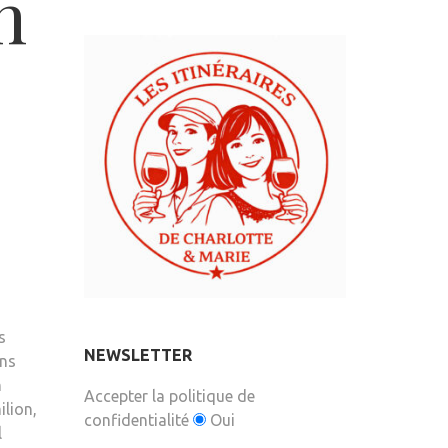
h
s
NEWSLETTER
ans
n
Accepter la politique de
ilion,
confidentialité
Oui
l