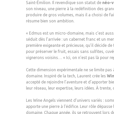
Saint-Émilion. Il revendique son statut de
néo-v
son niveau, une pierre à la redéfinition des gran
produire de gros volumes, mais il a choisi de fai
résume bien son ambition.
« Edmus est un micro-domaine, mais c’est aussi 
séduit dès l’arrivée : un cabernet franc et un m
première exigeante et précieuse, qu’il décide d
pour préserver le fruit, essais sans sulfites, cu
vignerons voisins… « Ici, on n’est pas là pour re
Cette dimension expérimentale ne se limite pas à 
domaine. Inspiré de la tech, Laurent crée les
Win
accepté de rejoindre l’aventure et d’apporter bi
leur réseau, leur expertise, leurs idées. À trente,
Les Wine Angels viennent d’univers variés : somm
apporte une pierre à l’édifice. Leur rôle dépasse l
domaine. Chaque année, ils se retrouvent lors 