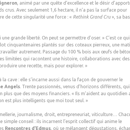
igneron
, animé par une quête d’excellence et le désir d’apport
ds crus. Avec seulement 1,6 hectare, il n’a pas la surface pour
re de cette singularité une force : «
Rethink Grand Cru
», sa bas
une grande liberté. On peut se permettre d’oser. » C’est ce qui
erlot cinquantenaires plantés sur des coteaux pierreux, une mat
e travailler autrement. Passage du 100 % bois aux œufs de béto
vées limitées qui racontent une histoire, collaborations avec des
produire une recette, mais pour explorer. »
la cave : elle s’incarne aussi dans la façon de gouverner le
e Angels
. Trente passionnés, venus d’horizons différents, qui
en plus que des moyens financiers. « Ils m’aident au quotidien 
 on est plus intelligents que moi tout seul. »
ellerie, journalisme, droit, entrepreneuriat, viticulture… Chac
e simple conseil : ils incarnent l’esprit collectif qui anime le
des
Rencontres d’Edmus
, où se mélangent dégustations, écha