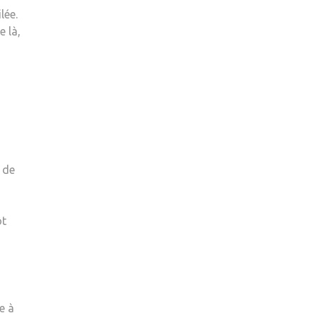
lée.
 là,
s de
ôt
e à