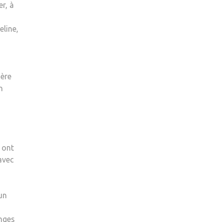
er, à
eline,
ière
n
 ont
avec
un
nges