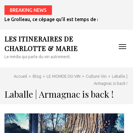
BREAKING NEWS
Et si le meilleur vin pour les plats épicés était un rosé de 
LES ITINERAIRES DE
CHARLOTTE & MARIE
Le média qui parle du vin autrement.
Accueil
>
Blog
>
LE MONDE DU VIN
>
Culture Vin
>
Laballe |
Armagnac is back !
Laballe | Armagnac is back !