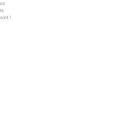
ous
es
oint !