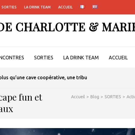
SORTIES
LA DRINK TEAM
ACCUEIL
 DE CHARLOTTE & MARI
NCONTRES
SORTIES
LA DRINK TEAM
ACCUEIL
lus qu’une cave coopérative, une tribu
cape fun et
Accueil
>
Blog
>
SORTIES
>
Acti
eaux