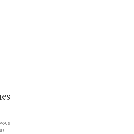
ues
 vous
ous