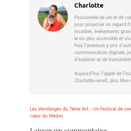
Charlotte
Passionnée de vin et de com
pour proposer un regard fr
insolites, événements grand
le vin plus accessible et viv
Puis l’aventure a pris d’au
communication digitale, jou
d’explorer et de transmett
Aujourd’hui, l’appel de l’in
Charlotte renaît, plus libre
Navigation
Les Vendanges du 7ème Art – Un Festival de ci
de
cœur du Médoc
l’article
Laisser un commentaire