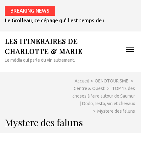
BREAKING NEWS
Le Grolleau, ce cépage qu’il est temps de redécouvrir
LES ITINERAIRES DE
CHARLOTTE & MARIE
Le média qui parle du vin autrement.
Accueil
>
OENOTOURISME
>
Centre & Ouest
>
TOP 12 des
choses à faire autour de Saumur
| Dodo, resto, vin et chevaux
>
Mystere des faluns
Mystere des faluns