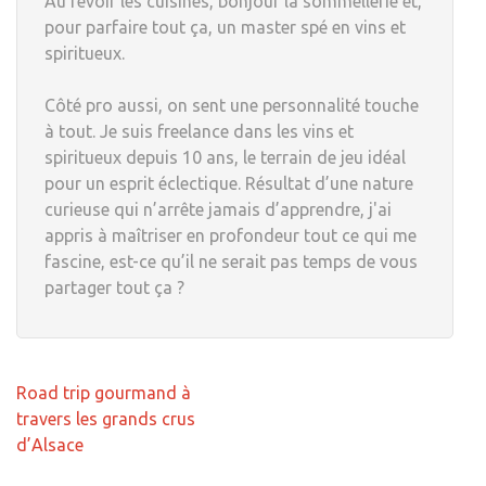
Au revoir les cuisines, bonjour la sommellerie et,
pour parfaire tout ça, un master spé en vins et
spiritueux.
Côté pro aussi, on sent une personnalité touche
à tout. Je suis freelance dans les vins et
spiritueux depuis 10 ans, le terrain de jeu idéal
pour un esprit éclectique. Résultat d’une nature
curieuse qui n’arrête jamais d’apprendre, j'ai
appris à maîtriser en profondeur tout ce qui me
fascine, est-ce qu’il ne serait pas temps de vous
partager tout ça ?
Navigation
Road trip gourmand à
de
travers les grands crus
l’article
d’Alsace