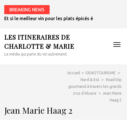
BREAKING NEWS
Et si le meilleur vin pour les plats épicés était un rosé de 
LES ITINERAIRES DE
CHARLOTTE & MARIE
Le média qui parle du vin autrement.
Accueil
>
OENOTOURISME
>
Nord & Est
>
Road trip
gourmand à travers les grands
crus d’Alsace
>
Jean Marie
Haag 2
Jean Marie Haag 2