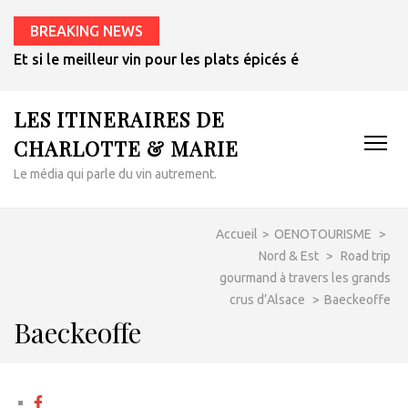
BREAKING NEWS
Et si le meilleur vin pour les plats épicés était un rosé de 
LES ITINERAIRES DE
CHARLOTTE & MARIE
Le média qui parle du vin autrement.
Accueil
>
OENOTOURISME
>
Nord & Est
>
Road trip
gourmand à travers les grands
crus d’Alsace
>
Baeckeoffe
Baeckeoffe