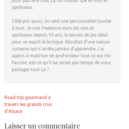
pour parfaire tout ça, un master spé en vins et
spiritueux.
Côté pro aussi, on sent une personnalité touche
à tout. Je suis freelance dans les vins et
spiritueux depuis 10 ans, le terrain de jeu idéal
pour un esprit éclectique. Résultat d’une nature
curieuse qui n’arrête jamais d’apprendre, j'ai
appris à maîtriser en profondeur tout ce qui me
fascine, est-ce qu’il ne serait pas temps de vous
partager tout ça ?
Navigation
Road trip gourmand à
de
travers les grands crus
l’article
d’Alsace
Laisser un commentaire