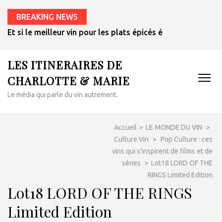
BREAKING NEWS
Et si le meilleur vin pour les plats épicés était un rosé de 
LES ITINERAIRES DE
CHARLOTTE & MARIE
Le média qui parle du vin autrement.
Accueil
>
LE MONDE DU VIN
>
Culture Vin
>
Pop Culture : ces
vins qui s’inspirent de films et de
séries
>
Lot18 LORD OF THE
RINGS Limited Edition
Lot18 LORD OF THE RINGS
Limited Edition