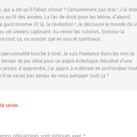
, qui a dit qu’il fallait choisir ? Certainement pas moi ! J’ai do
 au fil des années. La fac de droit pour les lettres d’abord.
 la gastronomie. Et là, la révélation ! Je découvre le monde du v
s cet univers captivant. Au revoir les cuisines, bonjour la
re tout ça, un master spé en vins et spiritueux.
 personnalité touche à tout. Je suis freelance dans les vins et
 terrain de jeu idéal pour un esprit éclectique. Résultat d’une
e jamais d’apprendre, j'ai appris à maîtriser en profondeur tou
u’il ne serait pas temps de vous partager tout ça ?
de séries
amps obligatoires sont indiqués avec
*