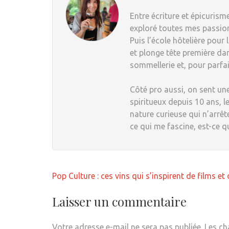
Entre écriture et épicurisme
exploré toutes mes passions
Puis l’école hôtelière pour
et plonge tête première dan
sommellerie et, pour parfai
Côté pro aussi, on sent une
spiritueux depuis 10 ans, le
nature curieuse qui n’arrêt
ce qui me fascine, est-ce q
Navigation
Pop Culture : ces vins qui s’inspirent de films et 
de
l’article
Laisser un commentaire
Votre adresse e-mail ne sera pas publiée.
Les ch