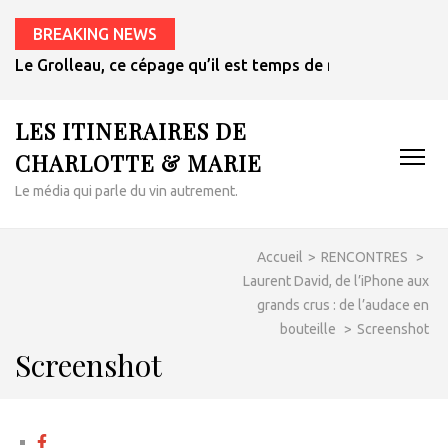
BREAKING NEWS
Le Grolleau, ce cépage qu’il est temps de redécouvrir
LES ITINERAIRES DE
CHARLOTTE & MARIE
Le média qui parle du vin autrement.
Accueil
>
RENCONTRES
>
Laurent David, de l’iPhone aux
grands crus : de l’audace en
bouteille
>
Screenshot
Screenshot