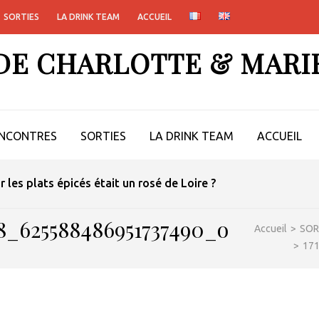
SORTIES
LA DRINK TEAM
ACCUEIL
 DE CHARLOTTE & MARI
NCONTRES
SORTIES
LA DRINK TEAM
ACCUEIL
ur les plats épicés était un rosé de Loire ?
48_625588486951737490_o
Accueil
>
SOR
>
17