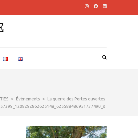
E
TIES
>
Évènements
>
La guerre des Portes ouvertes
157399_1208292862625148_625588486951737490_o