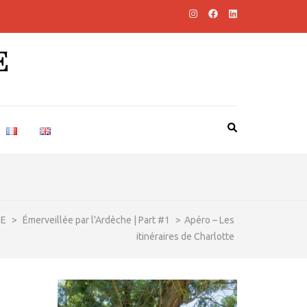
E
ME
>
Émerveillée par l'Ardèche | Part #1
>
Apéro – Les
itinéraires de Charlotte