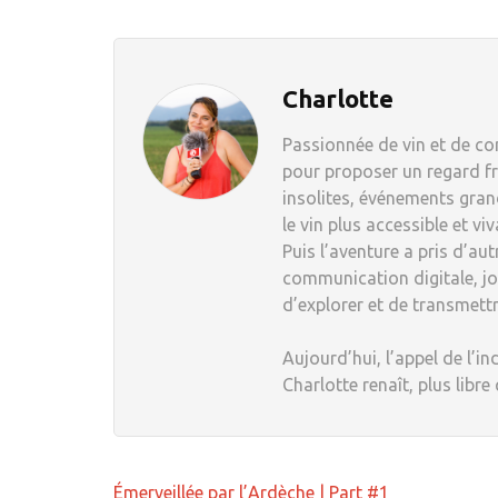
Charlotte
Passionnée de vin et de com
pour proposer un regard fr
insolites, événements grand
le vin plus accessible et viv
Puis l’aventure a pris d’au
communication digitale, jou
d’explorer et de transmett
Aujourd’hui, l’appel de l’in
Charlotte renaît, plus libre
Navigation
Émerveillée par l’Ardèche | Part #1