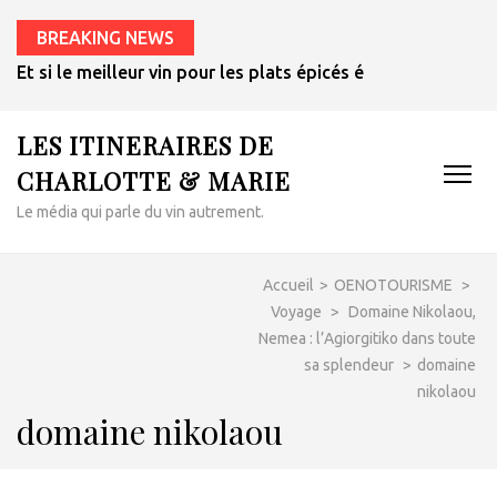
BREAKING NEWS
Et si le meilleur vin pour les plats épicés était un rosé de 
LES ITINERAIRES DE
CHARLOTTE & MARIE
Le média qui parle du vin autrement.
Accueil
>
OENOTOURISME
>
Voyage
>
Domaine Nikolaou,
Nemea : l’Agiorgitiko dans toute
sa splendeur
>
domaine
nikolaou
domaine nikolaou