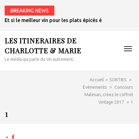
BREAKING NEWS
Et si le meilleur vin pour les plats épicés était un rosé de 
LES ITINERAIRES DE
CHARLOTTE & MARIE
Le média qui parle du vin autrement.
Accueil
>
SORTIES
>
Évènements
>
Concours
Malesan, créez le coffret
Vintage 2017
>
1
1