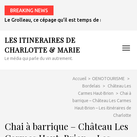
BREAKING NEWS
Le Grolleau, ce cépage qu’il est temps de redécouvrir
LES ITINERAIRES DE
CHARLOTTE & MARIE
Le média qui parle du vin autrement.
Accueil
>
OENOTOURISME
>
Bordelais
>
Château Les
Carmes Haut-Brion
>
Chai à
barrique – Château Les Carmes
Haut-Brion – Les itinéraires de
Charlotte
Chai à barrique – Château Les