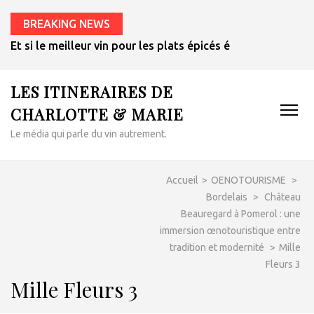
BREAKING NEWS
Et si le meilleur vin pour les plats épicés était un rosé de 
LES ITINERAIRES DE
CHARLOTTE & MARIE
Le média qui parle du vin autrement.
Accueil
>
OENOTOURISME
>
Bordelais
>
Château
Beauregard à Pomerol : une
immersion œnotouristique entre
tradition et modernité
>
Mille
Fleurs 3
Mille Fleurs 3