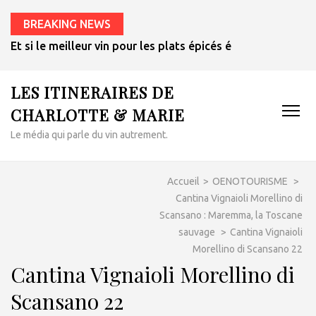
BREAKING NEWS
Et si le meilleur vin pour les plats épicés était un rosé de 
LES ITINERAIRES DE
CHARLOTTE & MARIE
Le média qui parle du vin autrement.
Accueil
>
OENOTOURISME
>
Cantina Vignaioli Morellino di
Scansano : Maremma, la Toscane
sauvage
>
Cantina Vignaioli
Morellino di Scansano 22
Cantina Vignaioli Morellino di
Scansano 22