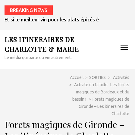
BREAKING NEWS
Et si le meilleur vin pour les plats épicés était un rosé de 
LES ITINERAIRES DE
CHARLOTTE & MARIE
Le média qui parle du vin autrement.
Accueil
>
SORTIES
>
Activités
>
Activité en famille : Les forêts
magiques de Bordeaux et du
bassin !
>
Forets magiques de
Gironde – Les itinéraires de
Charlotte
Forets magiques de Gironde –