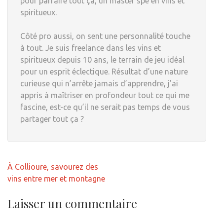
pour parfaire tout ça, un master spé en vins et
spiritueux.
Côté pro aussi, on sent une personnalité touche
à tout. Je suis freelance dans les vins et
spiritueux depuis 10 ans, le terrain de jeu idéal
pour un esprit éclectique. Résultat d’une nature
curieuse qui n’arrête jamais d’apprendre, j'ai
appris à maîtriser en profondeur tout ce qui me
fascine, est-ce qu’il ne serait pas temps de vous
partager tout ça ?
Navigation
À Collioure, savourez des
de
vins entre mer et montagne
l’article
Laisser un commentaire