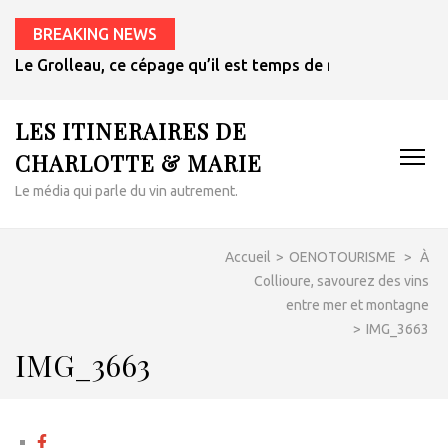
BREAKING NEWS
Le Grolleau, ce cépage qu’il est temps de redécouvrir
LES ITINERAIRES DE
CHARLOTTE & MARIE
Le média qui parle du vin autrement.
Accueil
>
OENOTOURISME
>
À
Collioure, savourez des vins
entre mer et montagne
>
IMG_3663
IMG_3663