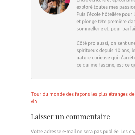
exploré toutes mes passions
Puis l’école hôtelière pour
et plonge tête première dan
sommellerie et, pour parfai
Côté pro aussi, on sent une
spiritueux depuis 10 ans, le
nature curieuse qui n’arrêt
ce qui me fascine, est-ce q
Navigation
Tour du monde des façons les plus étranges de
de
vin
l’article
Laisser un commentaire
Votre adresse e-mail ne sera pas publiée.
Les ch