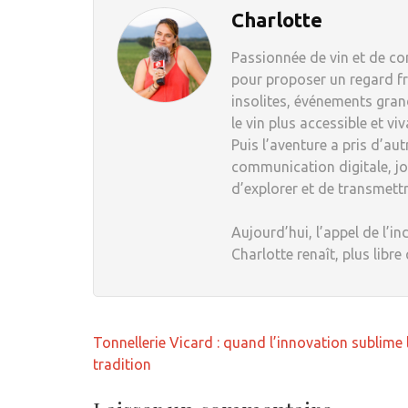
Charlotte
Passionnée de vin et de com
pour proposer un regard fr
insolites, événements grand
le vin plus accessible et viv
Puis l’aventure a pris d’au
communication digitale, jou
d’explorer et de transmett
Aujourd’hui, l’appel de l’in
Charlotte renaît, plus libre
Navigation
Tonnellerie Vicard : quand l’innovation sublime 
de
tradition
l’article