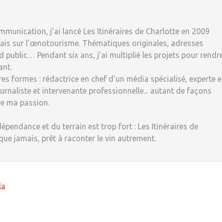
munication, j’ai lancé Les Itinéraires de Charlotte en 2009
ais sur l’œnotourisme. Thématiques originales, adresses
 public… Pendant six ans, j’ai multiplié les projets pour rendr
ant.
tres formes : rédactrice en chef d'un média spécialisé, experte 
rnaliste et intervenante professionnelle... autant de façons
re ma passion.
dépendance et du terrain est trop fort : Les Itinéraires de
 que jamais, prêt à raconter le vin autrement.
la