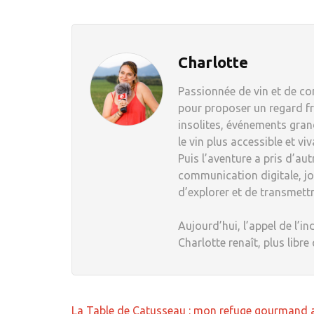
Charlotte
Passionnée de vin et de com
pour proposer un regard fr
insolites, événements grand
le vin plus accessible et viv
Puis l’aventure a pris d’au
communication digitale, jou
d’explorer et de transmett
Aujourd’hui, l’appel de l’in
Charlotte renaît, plus libre
Navigation
La Table de Catusseau : mon refuge gourmand 