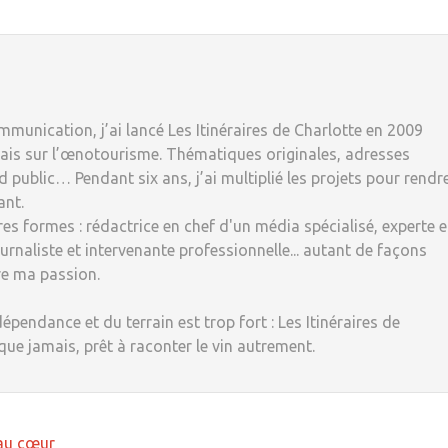
munication, j’ai lancé Les Itinéraires de Charlotte en 2009
ais sur l’œnotourisme. Thématiques originales, adresses
 public… Pendant six ans, j’ai multiplié les projets pour rendr
ant.
tres formes : rédactrice en chef d'un média spécialisé, experte 
rnaliste et intervenante professionnelle... autant de façons
re ma passion.
dépendance et du terrain est trop fort : Les Itinéraires de
 que jamais, prêt à raconter le vin autrement.
au cœur