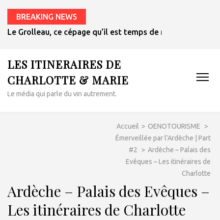
BREAKING NEWS
Le Grolleau, ce cépage qu’il est temps de redécouvrir
LES ITINERAIRES DE
CHARLOTTE & MARIE
Le média qui parle du vin autrement.
Accueil
>
OENOTOURISME
>
Émerveillée par l'Ardèche | Part
#2
>
Ardèche – Palais des
Evêques – Les itinéraires de
Charlotte
Ardèche – Palais des Evêques –
Les itinéraires de Charlotte