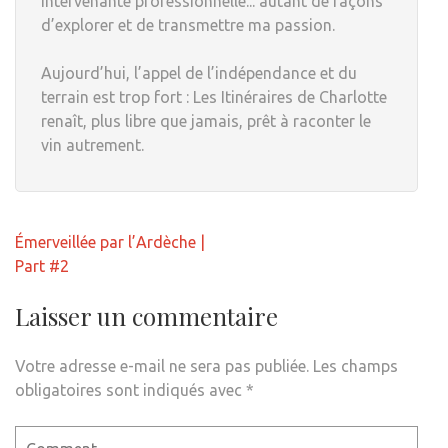
intervenante professionnelle... autant de façons
d’explorer et de transmettre ma passion.
Aujourd’hui, l’appel de l’indépendance et du
terrain est trop fort : Les Itinéraires de Charlotte
renaît, plus libre que jamais, prêt à raconter le
vin autrement.
Navigation
Émerveillée par l’Ardèche |
de
Part #2
l’article
Laisser un commentaire
Votre adresse e-mail ne sera pas publiée.
Les champs
obligatoires sont indiqués avec
*