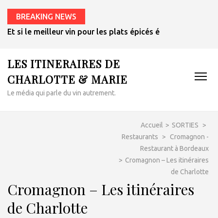
BREAKING NEWS
Et si le meilleur vin pour les plats épicés était un rosé de 
LES ITINERAIRES DE
CHARLOTTE & MARIE
Le média qui parle du vin autrement.
Accueil
>
SORTIES
>
Restaurants
>
Cromagnon -
Restaurant à Bordeaux
>
Cromagnon – Les itinéraires
de Charlotte
Cromagnon – Les itinéraires
de Charlotte