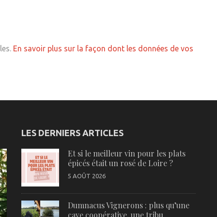
les.
En savoir plus sur la façon dont les données de vos
LES DERNIERS ARTICLES
Et si le meilleur vin pour les plats
épicés était un rosé de Loire ?
5 AOÛT 2026
Dumnacus Vignerons : plus qu’une
cave coopérative, une tribu