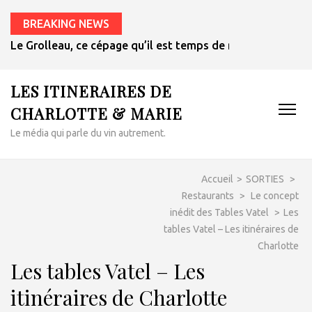
BREAKING NEWS
Le Grolleau, ce cépage qu’il est temps de redécouvrir
LES ITINERAIRES DE
CHARLOTTE & MARIE
Le média qui parle du vin autrement.
Accueil
>
SORTIES
>
Restaurants
>
Le concept
inédit des Tables Vatel
>
Les
tables Vatel – Les itinéraires de
Charlotte
Les tables Vatel – Les
itinéraires de Charlotte