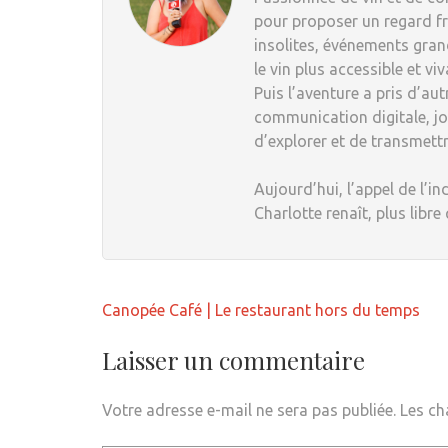
pour proposer un regard fr
insolites, événements grand
le vin plus accessible et viv
Puis l’aventure a pris d’au
communication digitale, jou
d’explorer et de transmett
Aujourd’hui, l’appel de l’in
Charlotte renaît, plus libre
Navigation
Canopée Café | Le restaurant hors du temps
de
l’article
Laisser un commentaire
Votre adresse e-mail ne sera pas publiée.
Les ch