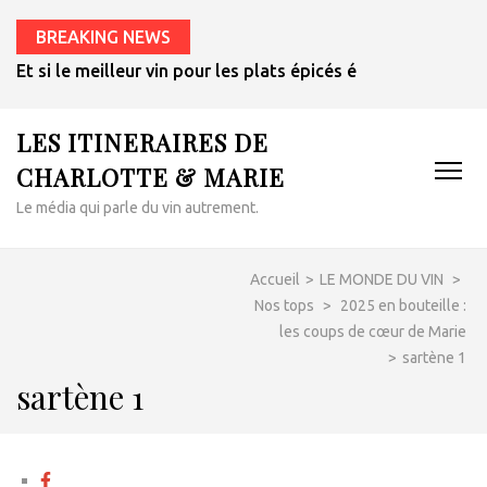
BREAKING NEWS
Et si le meilleur vin pour les plats épicés était un rosé de 
LES ITINERAIRES DE
CHARLOTTE & MARIE
Le média qui parle du vin autrement.
Accueil
>
LE MONDE DU VIN
>
Nos tops
>
2025 en bouteille :
les coups de cœur de Marie
>
sartène 1
sartène 1