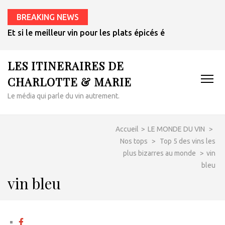
BREAKING NEWS
Et si le meilleur vin pour les plats épicés était un rosé de 
LES ITINERAIRES DE
CHARLOTTE & MARIE
Le média qui parle du vin autrement.
Accueil
>
LE MONDE DU VIN
>
Nos tops
>
Top 5 des vins les
plus bizarres au monde
>
vin
bleu
vin bleu