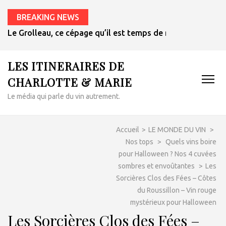
BREAKING NEWS
Le Grolleau, ce cépage qu’il est temps de redécouvrir
LES ITINERAIRES DE
CHARLOTTE & MARIE
Le média qui parle du vin autrement.
Accueil
>
LE MONDE DU VIN
>
Nos tops
>
Quels vins boire
pour Halloween ? Nos 4 cuvées
sombres et envoûtantes
>
Les
Sorcières Clos des Fées – Côtes
du Roussillon – Vin rouge
mystérieux pour Halloween
Les Sorcières Clos des Fées –