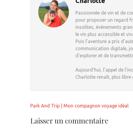
Charlotte
Passionnée de vin et de com
pour proposer un regard fr
insolites, événements grand
le vin plus accessible et viv
Puis l’aventure a pris d’au
communication digitale, jou
d’explorer et de transmett
Aujourd’hui, l’appel de l’in
Charlotte renaît, plus libre
Navigation
Park And Trip | Mon compagnon voyage idéal
de
l’article
Laisser un commentaire