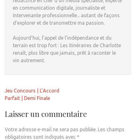
rédactrice en chef d'un média spécialisé, experte
en communication digitale, journaliste et
intervenante professionnelle... autant de façons
d’explorer et de transmettre ma passion.
Aujourd’hui, l’appel de l’indépendance et du
terrain est trop fort : Les Itinéraires de Charlotte
renaît, plus libre que jamais, prêt à raconter le
vin autrement.
Navigation
Jeu Concours | L’Accord
de
Parfait | Demi Finale
l’article
Laisser un commentaire
Votre adresse e-mail ne sera pas publiée.
Les champs
obligatoires sont indiqués avec
*