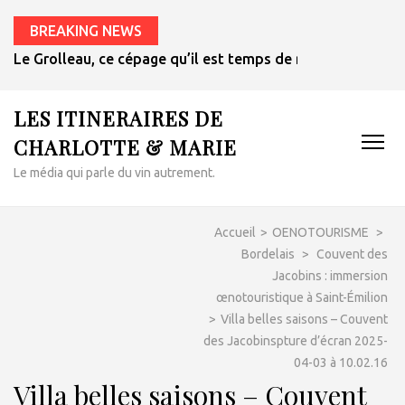
BREAKING NEWS
Le Grolleau, ce cépage qu’il est temps de redécouvrir
LES ITINERAIRES DE
CHARLOTTE & MARIE
Le média qui parle du vin autrement.
Accueil
>
OENOTOURISME
>
Bordelais
>
Couvent des
Jacobins : immersion
œnotouristique à Saint-Émilion
>
Villa belles saisons – Couvent
des Jacobinspture d’écran 2025-
04-03 à 10.02.16
Villa belles saisons – Couvent