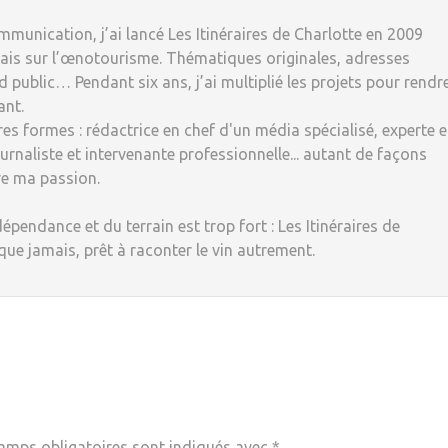
munication, j’ai lancé Les Itinéraires de Charlotte en 2009
ais sur l’œnotourisme. Thématiques originales, adresses
 public… Pendant six ans, j’ai multiplié les projets pour rendr
ant.
tres formes : rédactrice en chef d'un média spécialisé, experte 
rnaliste et intervenante professionnelle... autant de façons
re ma passion.
dépendance et du terrain est trop fort : Les Itinéraires de
 que jamais, prêt à raconter le vin autrement.
amps obligatoires sont indiqués avec
*