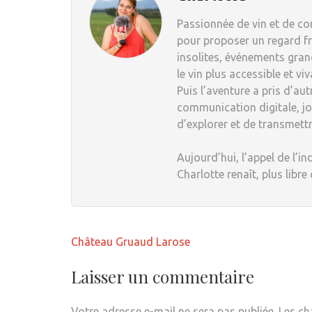
Passionnée de vin et de com
pour proposer un regard fr
insolites, événements grand
le vin plus accessible et viv
Puis l’aventure a pris d’au
communication digitale, jou
d’explorer et de transmett
Aujourd’hui, l’appel de l’in
Charlotte renaît, plus libre
Navigation
Château Gruaud Larose
de
l’article
Laisser un commentaire
Votre adresse e-mail ne sera pas publiée.
Les ch