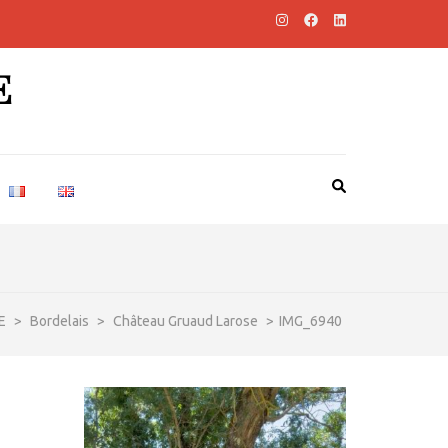
E
E
>
Bordelais
>
Château Gruaud Larose
>
IMG_6940