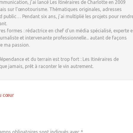
munication, j’ai lancé Les Itinéraires de Charlotte en 2009
ais sur l’œnotourisme. Thématiques originales, adresses
 public… Pendant six ans, j’ai multiplié les projets pour rendr
ant.
tres formes : rédactrice en chef d'un média spécialisé, experte 
rnaliste et intervenante professionnelle... autant de façons
re ma passion.
dépendance et du terrain est trop fort : Les Itinéraires de
 que jamais, prêt à raconter le vin autrement.
au cœur
amps obligatoires sont indiqués avec
*