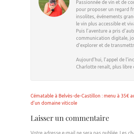
Passionnée de vin et de com
pour proposer un regard fr
insolites, événements grand
le vin plus accessible et viv
Puis l’aventure a pris d’au
communication digitale, jou
d’explorer et de transmett
Aujourd’hui, l’appel de l’in
Charlotte renaît, plus libre
Navigation
Cématable à Belvès-de-Castillon : menu à 35€ 
de
d’un domaine viticole
l’article
Laisser un commentaire
Votre adresse e-mail ne sera pas publiée.
Les ch