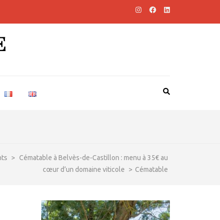
E
nts
>
Cématable à Belvès-de-Castillon : menu à 35€ au
cœur d’un domaine viticole
>
Cématable