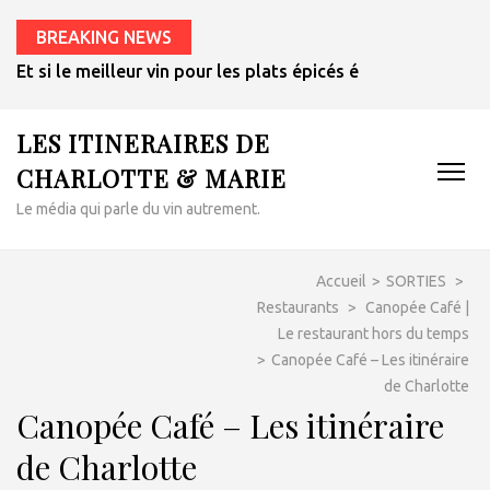
BREAKING NEWS
Et si le meilleur vin pour les plats épicés était un rosé de 
LES ITINERAIRES DE
CHARLOTTE & MARIE
Le média qui parle du vin autrement.
Accueil
>
SORTIES
>
Restaurants
>
Canopée Café |
Le restaurant hors du temps
>
Canopée Café – Les itinéraire
de Charlotte
Canopée Café – Les itinéraire
de Charlotte