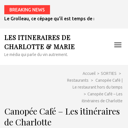
BREAKING NEWS
Le Grolleau, ce cépage qu’il est temps de redécouvrir
LES ITINERAIRES DE
CHARLOTTE & MARIE
Le média qui parle du vin autrement.
Accueil
>
SORTIES
>
Restaurants
>
Canopée Café |
Le restaurant hors du temps
>
Canopée Café – Les
itinéraires de Charlotte
Canopée Café – Les itinéraires
de Charlotte