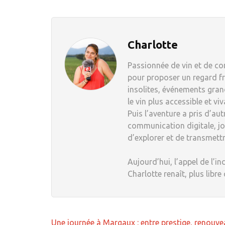
Charlotte
Passionnée de vin et de com
pour proposer un regard fr
insolites, événements grand
le vin plus accessible et viv
Puis l’aventure a pris d’au
communication digitale, jou
d’explorer et de transmett
Aujourd’hui, l’appel de l’in
Charlotte renaît, plus libre
Navigation
Une journée à Margaux : entre prestige, renouve